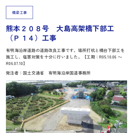
橋梁工事
熊本２０８号 大島高架橋下部工
（Ｐ１４）工事
有明海沿岸道路の道路改良工事です。場所打杭と橋台下部工を
施工し、塩害対策を十分に行いました。【工期：R05.10.06 ～
R06.07.10】
発注者：国土交通省 有明海沿岸国道事務所